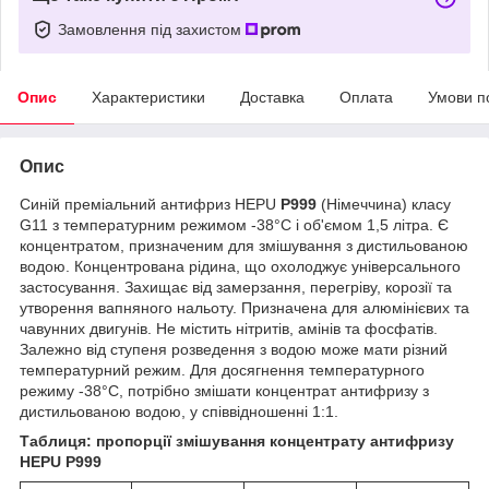
Замовлення під захистом
Опис
Характеристики
Доставка
Оплата
Умови п
Опис
Синій преміальний антифриз HEPU
P999
(Німеччина) класу
G11 з температурним режимом -38°C і об'ємом 1,5 літра. Є
концентратом, призначеним для змішування з дистильованою
водою. Концентрована рідина, що охолоджує універсального
застосування. Захищає від замерзання, перегріву, корозії та
утворення вапняного нальоту. Призначена для алюмінієвих та
чавунних двигунів. Не містить нітритів, амінів та фосфатів.
Залежно від ступеня розведення з водою може мати різний
температурний режим. Для досягнення температурного
режиму -38°C, потрібно змішати концентрат антифризу з
дистильованою водою, у співвідношенні 1:1.
Таблиця: пропорції змішування концентрату антифризу
HEPU P999