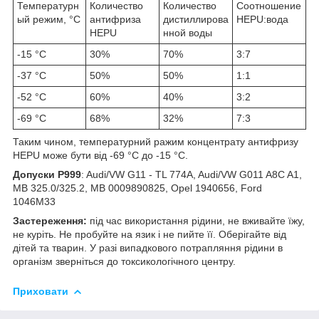
Температурн
Количество
Количество
Соотношение
ый режим, °C
антифриза
дистиллирова
HEPU:вода
HEPU
нной воды
-15 °C
30%
70%
3:7
-37 °C
50%
50%
1:1
-52 °C
60%
40%
3:2
-69 °C
68%
32%
7:3
Таким чином, температурний ражим концентрату антифризу
HEPU може бути від -69 °C до -15 °C.
Допуски P999
: Audi/VW G11 - TL 774A, Audi/VW G011 A8C A1,
MB 325.0/325.2, MB 0009890825, Opel 1940656, Ford
1046M33
Застереження:
під час використання рідини, не вживайте їжу,
не куріть. Не пробуйте на язик і не пийте її. Оберігайте від
дітей та тварин. У разі випадкового потрапляння рідини в
організм зверніться до токсикологічного центру.
Приховати