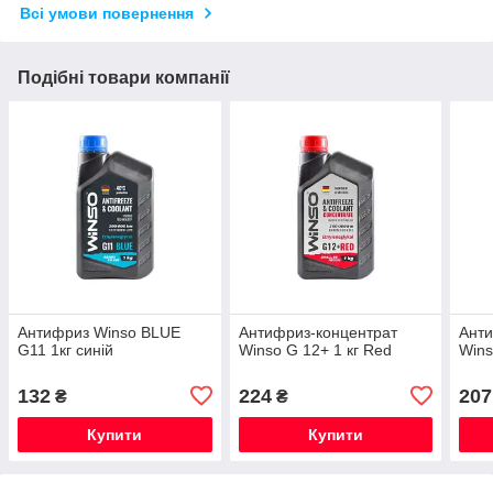
Всі умови повернення
Подібні товари компанії
Антифриз Winso BLUE
Антифриз-концентрат
Анти
G11 1кг синій
Winso G 12+ 1 кг Red
Wins
132
224
207
₴
₴
Купити
Купити