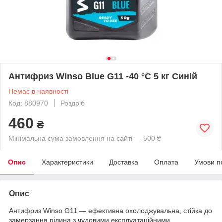
Антифриз Winso Blue G11 -40 °C 5 кг Синій
Немає в наявності
Код: 880970
Роздріб
460
₴
Мінімальна сума замовлення на сайті — 500 ₴
Опис
Характеристики
Доставка
Оплата
Умови п
Опис
Антифриз Winso G11 — ефективна охолоджувальна, стійка до
замерзання рідина з чудовими експлуатаційними