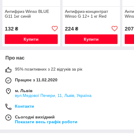
Антифриз Winso BLUE
Антифриз-концентрат
Анти
G11 1кг синій
Winso G 12+ 1 кг Red
Wins
132
224
207
₴
₴
Купити
Купити
Про нас
95% позитивних з 22 відгуків за рік
Працює з 11.02.2020
м. Львів
вул.Медової Печери, 11, Львів, Україна
Контакти
Сьогодні вихідний
Показати весь графік роботи