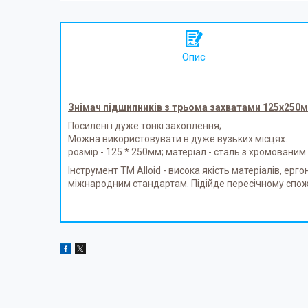
Опис
Знімач підшипників з трьома захватами 125х250м
Посилені і дуже тонкі захоплення;
Можна використовувати в дуже вузьких місцях.
розмір - 125 * 250мм; матеріал - сталь з хромовани
Інструмент ТМ Alloid - висока якість матеріалів, ер
міжнародним стандартам. Підійде пересічному спож