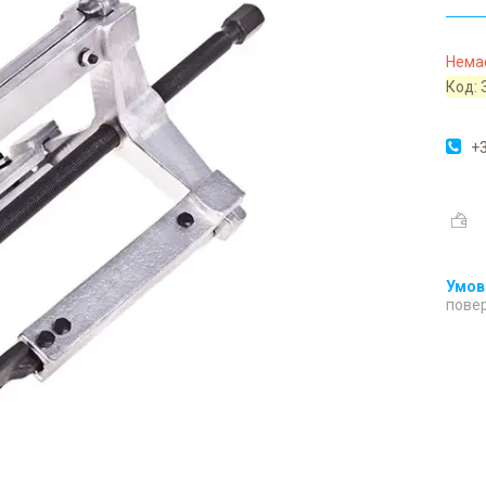
Немає
Код:
+3
повер