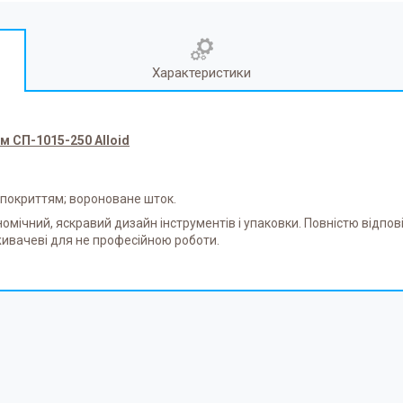
Характеристики
м СП-1015-250 Alloid
м покриттям; вороноване шток.
гономічний, яскравий дизайн інструментів і упаковки. Повністю відп
ивачеві для не професійною роботи.